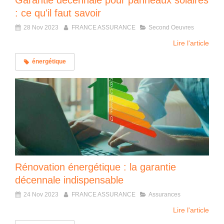
Garantie décennale pour panneaux solaires
: ce qu'il faut savoir
28 Nov 2023
FRANCE ASSURANCE
Second Oeuvres
Lire l'article
énergétique
Rénovation énergétique : la garantie
décennale indispensable
24 Nov 2023
FRANCE ASSURANCE
Assurances
Lire l'article