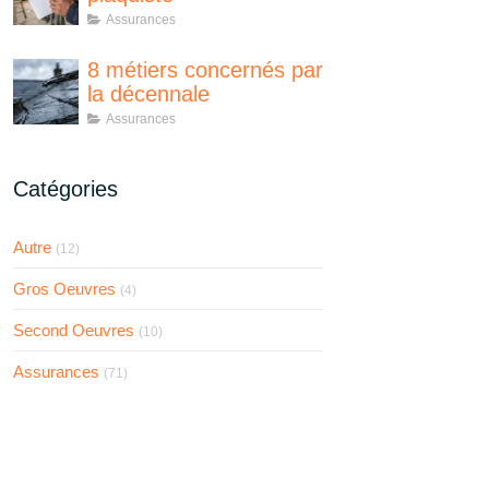
Assurances
8 métiers concernés par
la décennale
Assurances
Catégories
Autre
(12)
Gros Oeuvres
(4)
Second Oeuvres
(10)
Assurances
(71)