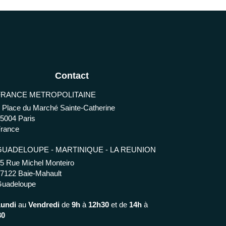
Contact
FRANCE METROPOLITAINE
 Place du Marché Sainte-Catherine
75004
Paris
rance
GUADELOUPE - MARTINIQUE - LA REUNION
5 Rue Michel Monteiro
97122
Baie-Mahault
Guadeloupe
Lundi
au
Vendredi
de
9h
à
12h30
et de
14h
à
30