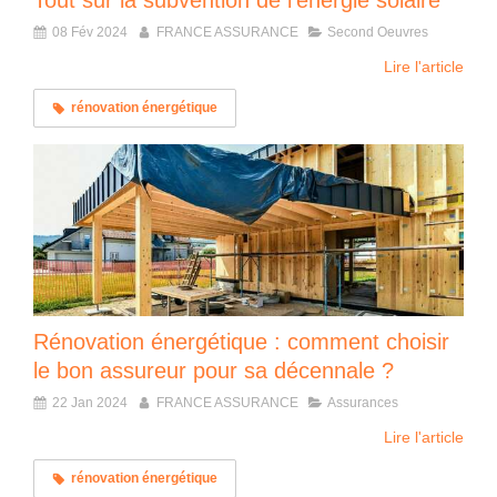
Tout sur la subvention de l’énergie solaire
08 Fév 2024
FRANCE ASSURANCE
Second Oeuvres
Lire l'article
rénovation énergétique
Rénovation énergétique : comment choisir
le bon assureur pour sa décennale ?
22 Jan 2024
FRANCE ASSURANCE
Assurances
Lire l'article
rénovation énergétique