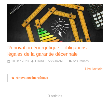
Rénovation énergétique : obligations
légales de la garantie décennale
20 Déc 2023
FRANCE ASSURANCE
Assurances
Lire l'article
rénovation énergétique
3 articles