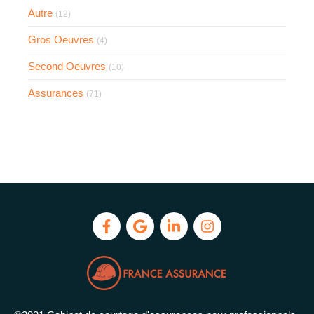
Autre
(12)
Gros Oeuvres
(4)
Second Oeuvres
(10)
Assurances
(71)