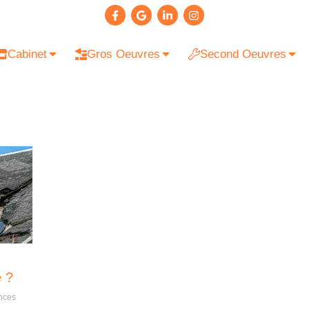
Cabinet
Gros Oeuvres
Second Oeuvres
e ?
nces