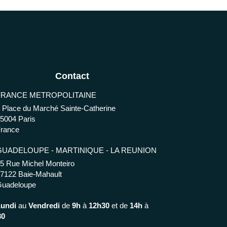
Contact
FRANCE METROPOLITAINE
 Place du Marché Sainte-Catherine
75004
Paris
rance
GUADELOUPE - MARTINIQUE - LA REUNION
5 Rue Michel Monteiro
97122
Baie-Mahault
Guadeloupe
Lundi
au
Vendredi
de
9h
à
12h30
et de
14h
à
30