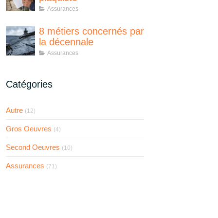
Assurances
8 métiers concernés par
la décennale
Assurances
Catégories
Autre
(12)
Gros Oeuvres
(4)
Second Oeuvres
(10)
Assurances
(71)