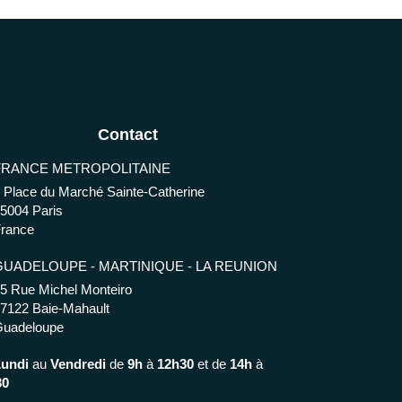
Contact
FRANCE METROPOLITAINE
 Place du Marché Sainte-Catherine
75004
Paris
rance
GUADELOUPE - MARTINIQUE - LA REUNION
5 Rue Michel Monteiro
97122
Baie-Mahault
Guadeloupe
Lundi
au
Vendredi
de
9h
à
12h30
et de
14h
à
30