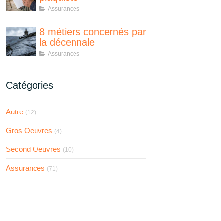
Assurances
8 métiers concernés par
la décennale
Assurances
Catégories
Autre
(12)
Gros Oeuvres
(4)
Second Oeuvres
(10)
Assurances
(71)