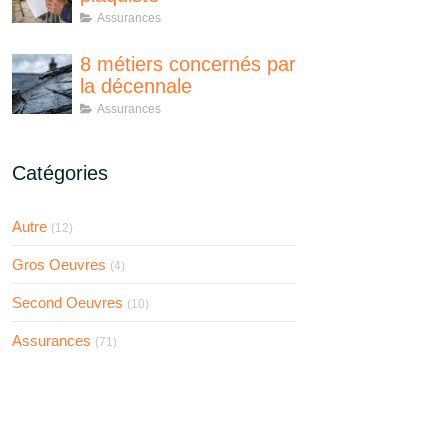
Assurances
8 métiers concernés par
la décennale
Assurances
Catégories
Autre
(12)
Gros Oeuvres
(4)
Second Oeuvres
(10)
Assurances
(71)