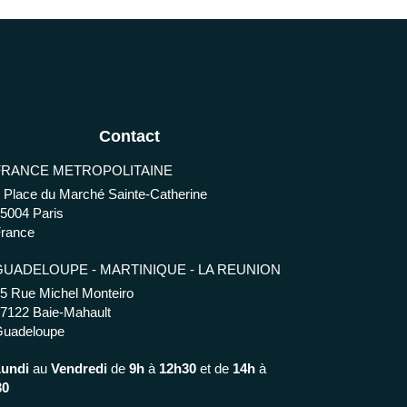
Contact
FRANCE METROPOLITAINE
 Place du Marché Sainte-Catherine
75004
Paris
rance
GUADELOUPE - MARTINIQUE - LA REUNION
5 Rue Michel Monteiro
97122
Baie-Mahault
Guadeloupe
Lundi
au
Vendredi
de
9h
à
12h30
et de
14h
à
30