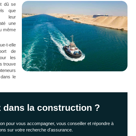
nt dû se
els que
r leur
taté une
 du même
ue-t-elle
port de
our les
s trouve
nteneurs
dans le
z dans la construction ?
ion pour vous accompagner, vous conseiller et répondre à
ons sur votre recherche d'assurance.