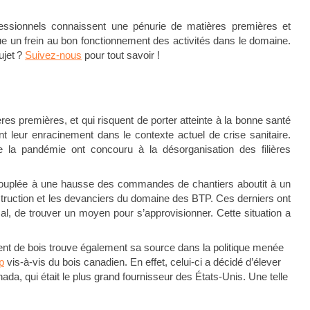
fessionnels connaissent une pénurie de matières premières et
tue un frein au bon fonctionnement des activités dans le domaine.
ujet ?
Suivez-nous
pour tout savoir !
s premières, et qui risquent de porter atteinte à la bonne santé
t leur enracinement dans le contexte actuel de crise sanitaire.
e la pandémie ont concouru à la désorganisation des filières
s couplée à une hausse des commandes de chantiers aboutit à un
struction et les devanciers du domaine des BTP. Ces derniers ont
al, de trouver un moyen pour s’approvisionner. Cette situation a
ment de bois trouve également sa source dans la politique menée
p
vis-à-vis du bois canadien. En effet, celui-ci a décidé d’élever
nada, qui était le plus grand fournisseur des États-Unis. Une telle