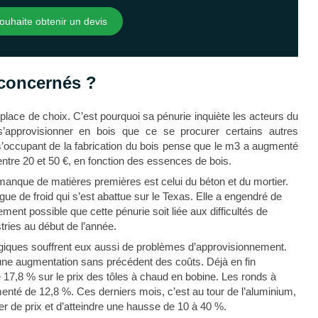
ouhaite obtenir un devis
 concernés ?
lace de choix. C’est pourquoi sa pénurie inquiète les acteurs du
 s’approvisionner en bois que ce se procurer certains autres
s’occupant de la fabrication du bois pense que le m3 a augmenté
 entre 20 et 50 €, en fonction des essences de bois.
 manque de matières premières est celui du béton et du mortier.
vague de froid qui s’est abattue sur le Texas. Elle a engendré de
ent possible que cette pénurie soit liée aux difficultés de
ries au début de l’année.
lurgiques souffrent eux aussi de problèmes d’approvisionnement.
une augmentation sans précédent des coûts. Déjà en fin
 17,8 % sur le prix des tôles à chaud en bobine. Les ronds à
enté de 12,8 %. Ces derniers mois, c’est au tour de l’aluminium,
ger de prix et d’atteindre une hausse de 10 à 40 %.