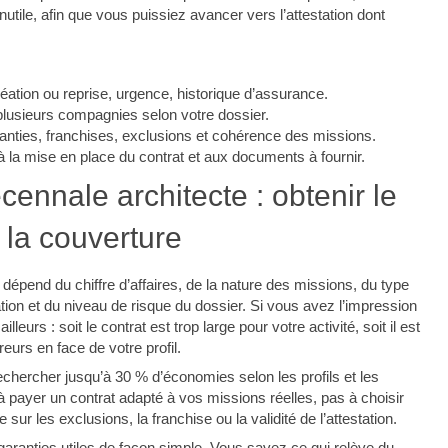
inutile, afin que vous puissiez avancer vers l’attestation dont
réation ou reprise, urgence, historique d’assurance.
plusieurs compagnies selon votre dossier.
ranties, franchises, exclusions et cohérence des missions.
a mise en place du contrat et aux documents à fournir.
cennale architecte : obtenir le
r la couverture
dépend du chiffre d’affaires, de la nature des missions, du type
éation et du niveau de risque du dossier. Si vous avez l’impression
illeurs : soit le contrat est trop large pour votre activité, soit il est
eurs en face de votre profil.
echercher jusqu’à 30 % d’économies selon les profils et les
à payer un contrat adapté à vos missions réelles, pas à choisir
sur les exclusions, la franchise ou la validité de l’attestation.
 garanties utiles de façon simple. Vous savez ce qui relève du