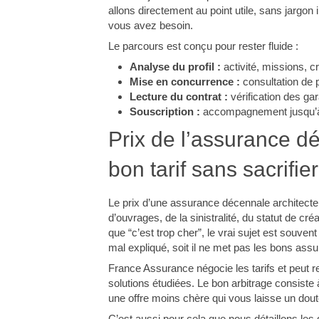
allons directement au point utile, sans jargon 
vous avez besoin.
Le parcours est conçu pour rester fluide :
Analyse du profil :
activité, missions, c
Mise en concurrence :
consultation de 
Lecture du contrat :
vérification des ga
Souscription :
accompagnement jusqu’à l
Prix de l’assurance dé
bon tarif sans sacrifie
Le prix d’une assurance décennale architecte 
d’ouvrages, de la sinistralité, du statut de cr
que “c’est trop cher”, le vrai sujet est souvent a
mal expliqué, soit il ne met pas les bons assur
France Assurance négocie les tarifs et peut r
solutions étudiées. Le bon arbitrage consiste 
une offre moins chère qui vous laisse un doute 
C’est aussi pour cela que nous détaillons les